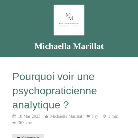
Michaella Marillat
Pourquoi voir une
psychopraticienne
analytique ?
18 Mar 2023
Michaella Marillat
Psy
1 min.
367 vues