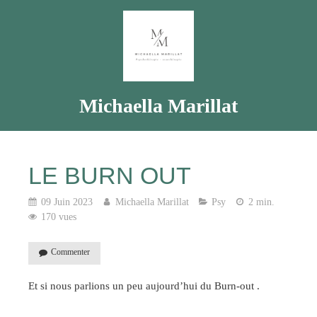
Michaella Marillat
LE BURN OUT
09 Juin 2023
Michaella Marillat
Psy
2 min.
170 vues
Commenter
Et si nous parlions un peu aujourd’hui du Burn-out .