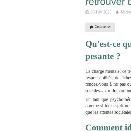
retrouver 
26 Fév 2025
Michae
Commenter
Qu'est-ce qu
pesante ?
La charge mentale, ce ter
responsabilités, de tâche
rendez-vous à ne pas oubl
sociales... Un flot conti
En tant que psychothéra
comme si leur esprit ne
que les attentes sociétal
Comment iden