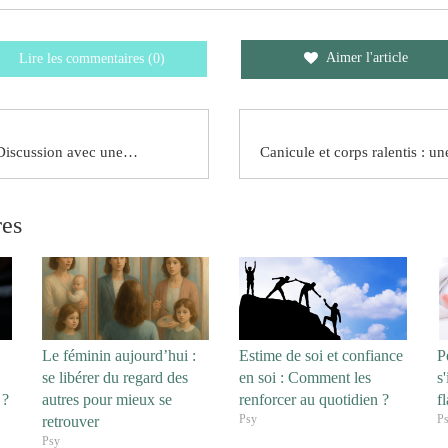
Aimer l'article
Lire les commentaires (0)
Qui suis-je ? Discussion avec une psychothérapeute analytique, sexothérapeute et thérapeute de couple
res
Le féminin aujourd’hui :
Estime de soi et confiance
Pe
se libérer du regard des
en soi : Comment les
s
 ?
autres pour mieux se
renforcer au quotidien ?
f
Psy
P
retrouver
Psy