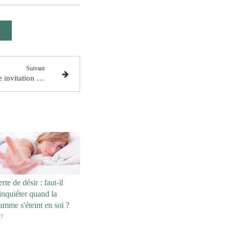
Suivant
Canicule et corps ralentis : une invitation à l’écoute de soi
rte de désir : faut-il
'inquiéter quand la
lamme s'éteint en soi ?
sy