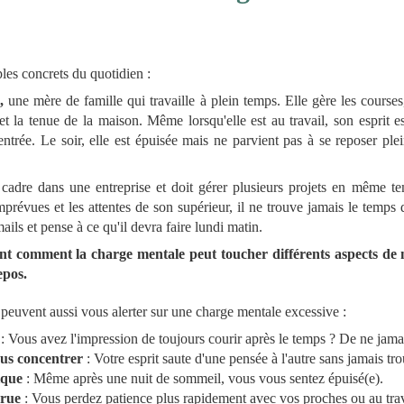
les concrets du quotidien :
e,
une mère de famille qui travaille à plein temps. Elle gère les courses
et la tenue de la maison. Même lorsqu'elle est au travail, son esprit e
rentrée. Le soir, elle est épuisée mais ne parvient pas à se reposer pl
cadre dans une entreprise et doit gérer plusieurs projets en même tem
mprévues et les attentes de son supérieur, il ne trouve jamais le temp
ails et pense à ce qu'il devra faire lundi matin.
ent comment la charge mentale peut toucher différents aspects de n
epos.
 peuvent aussi vous alerter sur une charge mentale excessive :
: Vous avez l'impression de toujours courir après le temps ? De ne jama
ous concentrer
: Votre esprit saute d'une pensée à l'autre sans jamais tr
ique
: Même après une nuit de sommeil, vous vous sentez épuisé(e).
crue
: Vous perdez patience plus rapidement avec vos proches ou au trav