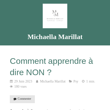
Michaella Marillat
Comment apprendre à
dire NON ?
29 Juin 2023
Michaella Marillat
Psy
1 min.
180 vues
Commenter