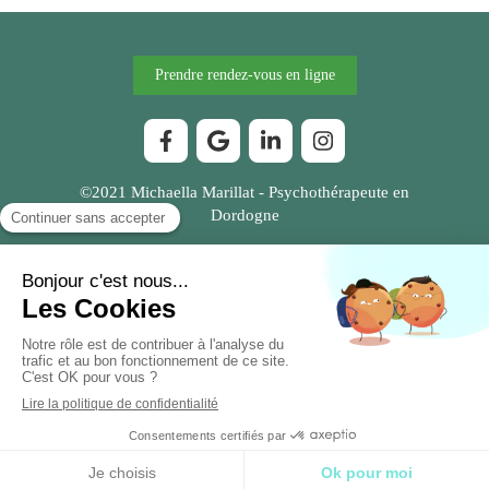
Prendre rendez-vous en ligne
©2021 Michaella Marillat - Psychothérapeute en
Dordogne
Plan du site
Mentions légales
Création et référencement du site par Simplébo
Ce site a été proposé par
JPCHAUDOT
MENU
Appeler
Localisation